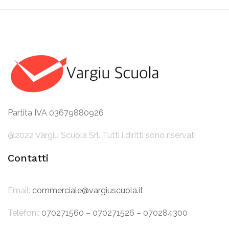
Partita IVA 03679880926
@2022 Vargiu Scuola Srl. Tutti i diritti sono riservati
Contatti
Email:
commerciale@vargiuscuola.it
Telefoni:
070271560 – 070271526 – 070284300